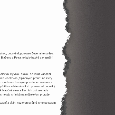
luhou, poprvé doputovalo Betlémské světlo.
Blaženu a Petra, to bylo hezké a originální
olévka. Bývalou školou se linula vánoční
ch visel zvon „Splněných přání“, na který
ým světlem a tištěným povídáním o něm a s
vyfotili se a hlavně si každý zazvonil na velký
i k Naučné stezce Horních vsí, ale tady
 jsme pár snímků na můj telefon, protože
osezení a přání hezkých svátků jsme se kolem
!