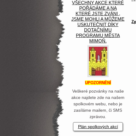
Za
VŠECHNY AKCE KTERÉ
POŘÁDÁME A NA
KTERÉ JSTE ZVÁNI ,
JSME MOHLI A MŮŽEME
Zp
USKUTEČNIT DÍKY
DOTAČNÍMU
PROGRAMU MĚSTA
MIMOŇ.
UPOZORNĚNÍ
Veškeré pozvánky na naše
akce najdete zde na našem
spolkovém webu, nebo je
zasíláme mailem, či SMS
zprávou.
Plán spolkových akcí