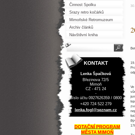
Činnost Spolku
30
Srazy retro kočárků
Mimoňské Retromuzeum
Archiv článků
2
Návštěvní kniha
Be
KONTAKT
19
Pro
od
Lenka Špačková
Březinova 72/5
Mimoň
Ve
CZ - 471 24
vůn
-
jsm
Číslo účtu 0927626359 / 0800
lop
+420 724 522 279
zvo
lenka.fo
gl@sezna
m.cz
nep
foť
Býv
17t
DOTAČNÍ PROGRAM
MĚSTA MIMOŇ