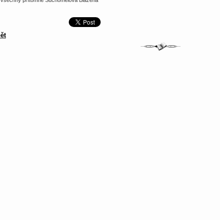
 všechny přítomné Suchomelová Blažena
ět