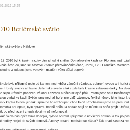
.01.2012 15:25
010 Betlémské světlo
tlémské světlo v Náhlově
. 12. 2010 byl krásný mrazivý den a hodně sněhu. Do náhlovské kaple sv. Floriána, naší zás
 nás šest, co jsme se zastavili v tomto předvánočním čase, Jardu, Evu, Františka, Wernera, 
poledne a ledacos jsme ve svém mladém věku dělali poprvé.
 škole bylo příjemné teplo od kamen, nechyběla vánoční výzdoba, cukroví, ovoce ani horká p
ě. Hořely svíčky a hlavně Betlémské světlo a také zde byly krásně zabalené dárky. Na dveří
e si po krátkém posezení všichni zazvonili a něco si tajně přáli. Potom jsme se s Betlémsk
atou vydali ke kapli. Světlo jsme nechali hořet pro další zájemce, řekli si něco o jeho historii, 
n v kapli a to není jen tak, správně ho rozhoupat, chce to cit. Procházkou jsme se přesunul
omohla ani lopata, bylo opravdu hodně sněhu a nedalo se jí po můstku k soše projít. Udělali
ák po přecházení z tepla do zimy už nefungoval.
alá škola nás opět zvala do tepla, bylo to opravdu příjemné a nevšední setkání a tak po p
é hodiny rozjeli do svých domovů. A co vy ostatní, necháte se zlákat? Tak snad zase za rok