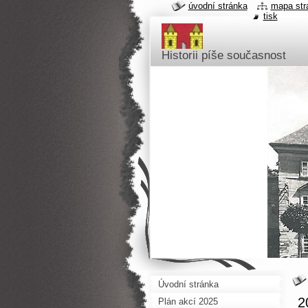
úvodní stránka
mapa str
tisk
Historii píše současnost
Úvodní stránka
2
Plán akcí 2025