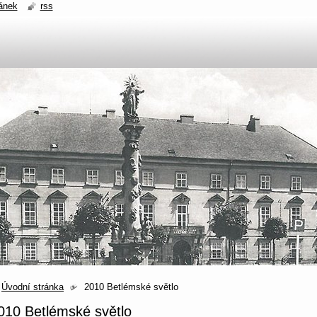
ánek
rss
Úvodní stránka
2010 Betlémské světlo
010 Betlémské světlo