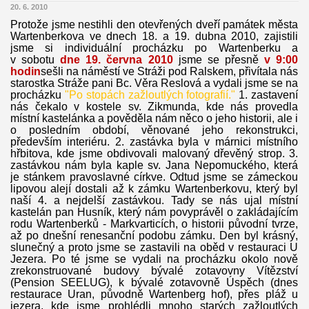
20. 6. 2010
Protože jsme nestihli den otevřených dveří památek města
Wartenberkova ve dnech 18. a 19. dubna 2010, zajistili
jsme si individuální procházku po Wartenberku a
v sobotu
dne 19. června 2010
jsme se přesně
v 9:00
hodin
sešli na náměstí ve Stráži pod Ralskem, přivítala nás
starostka Stráže pani Bc. Věra Reslová a vydali jsme se na
procházku
"Po stopách zažloutlých fotografií."
1. zastavení
nás čekalo v kostele sv. Zikmunda, kde nás provedla
místní kastelánka a pověděla nám něco o jeho historii, ale i
o posledním období, věnované jeho rekonstrukci,
především interiéru. 2. zastávka byla v márnici místního
hřbitova, kde jsme obdivovali malovaný dřevěný strop. 3.
zastávkou nám byla kaple sv. Jana Nepomuckého, která
je stánkem pravoslavné církve. Odtud jsme se zámeckou
lipovou alejí dostali až k zámku Wartenberkovu, který byl
naší 4. a nejdelší zastávkou. Tady se nás ujal místní
kastelán pan Husník, který nám povyprávěl o zakládajícím
rodu Wartenberků - Markvarticích, o historii původní tvrze,
až po dnešní renesanční podobu zámku. Den byl krásný,
slunečný a proto jsme se zastavili na oběd v restauraci U
Jezera. Po té jsme se vydali na procházku okolo nově
zrekonstruované budovy bývalé zotavovny Vítězství
(Pension SEELUG), k bývalé zotavovně Úspěch (dnes
restaurace Uran, původně Wartenberg hof), přes pláž u
jezera, kde jsme prohlédli mnoho starých zažloutlých