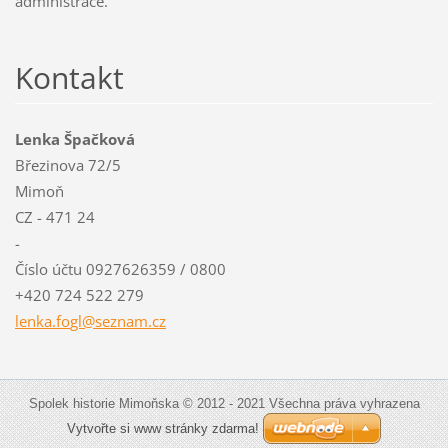
administrace.
Kontakt
Lenka Špačková
Březinova 72/5
Mimoň
CZ - 471 24
-
Číslo účtu 0927626359 / 0800
+420 724 522 279
lenka.fo
gl@sezna
m.cz
Spolek historie Mimoňska © 2012 - 2021 Všechna práva vyhrazena
Vytvořte si www stránky zdarma!