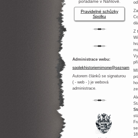
pořádáme v Náhlově.
od
Za
Pravidelné schůzky
Spolku
Co
dá
Z 
Wi
hr
ma
Vy
Administrace webu:
př
spolekhistoriemimone@seznam.cz
Ml
Autorem článků se signaturou
pr
( - web - ) je webová
ho
administrace.
ze
Al
St
St
st
Fr
se
18