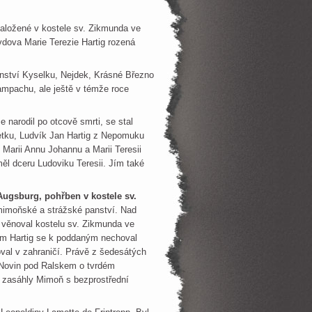
 založené v kostele sv. Zikmunda ve
dova Marie Terezie Hartig rozená
nství Kyselku, Nejdek, Krásné Březno
ampachu, ale ještě v témže roce
 narodil po otcově smrti, se stal
jetku, Ludvík Jan Hartig z Nepomuku
 Marii Annu Johannu a Marii Teresii
l dceru Ludoviku Teresii. Jím také
 Augsburg, pohřben v kostele sv.
 mimoňské a strážské panství. Nad
ň věnoval kostelu sv. Zikmunda ve
dam Hartig se k poddaným nechoval
val v zahraničí. Právě z šedesátých
z Novin pod Ralskem o tvrdém
 zasáhly Mimoň s bezprostřední