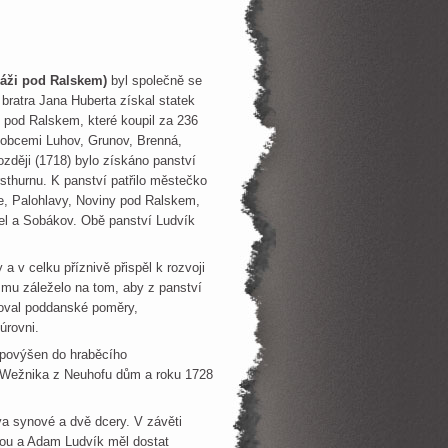
ráži pod Ralskem)
byl společně se
ratra Jana Huberta získal statek
ž pod Ralskem, které koupil za 236
s obcemi Luhov, Grunov, Brenná,
ozději (1718) bylo získáno panství
sthurnu. K panství patřilo městečko
e, Palohlavy, Noviny pod Ralskem,
tel a Sobákov. Obě panství Ludvík
 v celku příznivě přispěl k rozvoji
 mu záleželo na tom, aby z panství
ržoval poddanské poměry,
úrovni.
 povýšen do hraběcího
F. Wežnika z Neuhofu dům a roku 1728
dva synové a dvě dcery. V závěti
nou a Adam Ludvík měl dostat