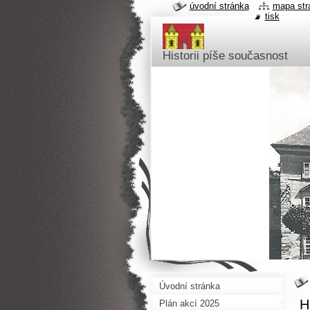
úvodní stránka
mapa str
tisk
Historii píše současnost
Úvodní stránka
H
Plán akcí 2025