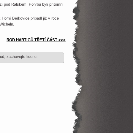
ži pod Ralskem. Pohřbu byli přítomni
Horní Beřkovice připadl již v roce
Wicheln.
ROD HARTIGŮ TŘETÍ ČÁST >>>
d, zachovejte licenci.