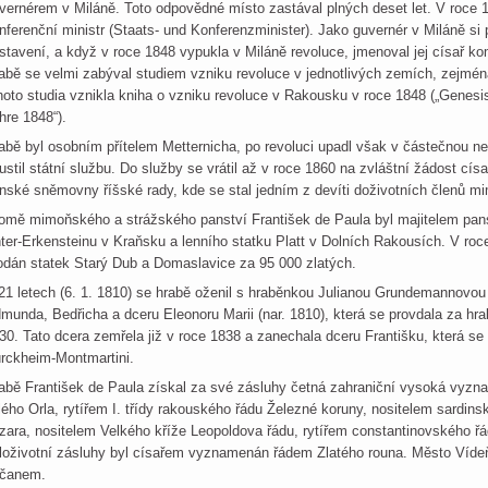
vernérem v Miláně. Toto odpovědné místo zastával plných deset let. V roce 1
nferenční ministr (Staats- und Konferenzminister). Jako guvernér v Miláně si 
stavení, a když v roce 1848 vypukla v Miláně revoluce, jmenoval jej císař 
abě se velmi zabýval studiem vzniku revoluce v jednotlivých zemích, zejména
hoto studia vznikla kniha o vzniku revoluce v Rakousku v roce 1848 („Genesis
hre 1848“).
abě byl osobním přítelem Metternicha, po revoluci upadl však v částečnou ne
ustil státní službu. Do služby se vrátil až v roce 1860 na zvláštní žádost cí
nské sněmovny říšské rady, kde se stal jedním z devíti doživotních členů mi
omě mimoňského a strážského panství František de Paula byl majitelem pans
ter-Erkensteinu v Kraňsku a lenního statku Platt v Dolních Rakousích. V roc
odán statek Starý Dub a Domaslavice za 95 000 zlatých.
21 letech (6. 1. 1810) se hrabě oženil s hraběnkou Julianou Grundemannovou
munda, Bedřicha a dceru Eleonoru Marii (nar. 1810), která se provdala za hr
30. Tato dcera zemřela již v roce 1838 a zanechala dceru Františku, která se
rckheim-Montmartini.
abě František de Paula získal za své zásluhy četná zahraniční vysoká vyzna
lého Orla, rytířem I. třídy rakouského řádu Železné koruny, nositelem sardin
zara, nositelem Velkého kříže Leopoldova řádu, rytířem constantinovského řá
loživotní zásluhy byl císařem vyznamenán řádem Zlatého rouna. Město Víde
čanem.