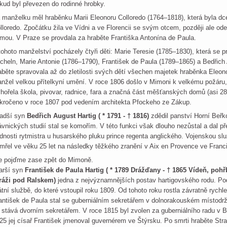
kud byl převezen do rodinné hrobky.
 manželku měl hraběnku Marii Eleonoru Colloredo (1764–1818), která byla dce
lloredo. Zpočátku žila ve Vídni a ve Florencii se svým otcem, později ale ode
mou. V Praze se provdala za hraběte Františka Antonína de Paula.
tohoto manželství pocházely čtyři děti: Marie Teresie (1785–1830), která se 
cheln, Marie Antonie (1786–1790), František de Paula (1789–1865) a Bedřich
aběte spravovala až do zletilosti svých dětí všechen majetek hraběnka Eleono
nžel velkou přítelkyní umění. V roce 1806 došlo v Mimoni k velkému požár
hořela škola, pivovar, radnice, fara a značná část měšťanských domů (asi 
ikročeno v roce 1807 pod vedením architekta Pfockeho ze Zákup.
adší syn
Bedřich August Hartig ( * 1791 - † 1816)
zdědil
panství Horní Beřk
ávnických studií stal se komořím. V této funkci však dlouho nezůstal a dal p
dnosti rytmistra u husarského pluku prince regenta anglického. Vojenskou s
mřel ve věku 25 let na následky těžkého zranění v Aix en Provence ve Franci
e pojďme zase zpět do Mimoně.
arší syn
František de Paula Hartig ( * 1789 Drážďany - † 1865 Vídeň, poh
ráži pod Ralskem)
jedna
z nejvýznamnějších postav hartigovského rodu. Pod
átní službě, do které vstoupil roku 1809. Od tohoto roku rostla závratně rychl
antišek de Paula stal se guberniálním sekretářem v dolnorakouském místodržite
 stává dvorním sekretářem. V roce 1815 byl zvolen za guberniálního radu v 
25 jej císař František jmenoval guvernérem ve Štýrsku. Po smrti hraběte Str