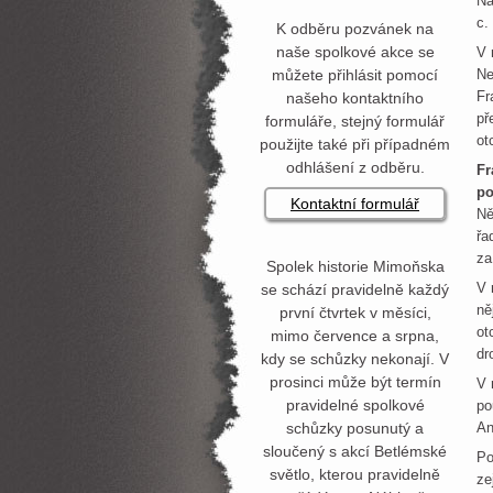
Na
c.
K odběru pozvánek na
naše spolkové akce se
V 
můžete přihlásit pomocí
Ne
Fr
našeho kontaktního
př
formuláře, stejný formulář
ot
použijte také při případném
odhlášení z odběru.
Fr
po
Kontaktní formulář
Ně
řa
za
Spolek historie Mimoňska
V 
se schází pravidelně každý
ně
první čtvrtek v měsíci,
ot
mimo července a srpna,
dr
kdy se schůzky nekonají. V
prosinci může být termín
V 
pravidelné spolkové
po
schůzky posunutý a
An
sloučený s akcí Betlémské
Po
světlo, kterou pravidelně
ze