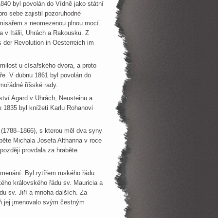
840 byl povolán do Vídně jako státní
pro sebe zajistil pozoruhodné
komisařem s neomezenou plnou mocí.
 v Itálii, Uhrách a Rakousku. Z
 der Revolution in Oesterreich im
milost u císařského dvora, a proto
saře. V dubnu 1861 byl povolán do
mořádné říšské rady.
tví Agard v Uhrách, Neusteinu a
e 1835 byl knížeti Karlu Rohanovi
 (1788–1866), s kterou měl dva syny
aběte Michala Josefa Althanna v roce
 později provdala za hraběte
menání. Byl rytířem ruského řádu
ského královského řádu sv. Mauricia a
du sv. Jiří a mnoha dalších. Za
ň jej jmenovalo svým čestným