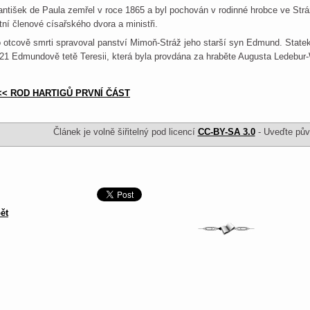
antišek de Paula zemřel v roce 1865 a byl pochován v rodinné hrobce ve Strá
tní členové císařského dvora a ministři.
 otcově smrti spravoval panství Mimoň-Stráž jeho starší syn Edmund. Statek 
21 Edmundově tetě Teresii, která byla provdána za hraběte Augusta Ledebur-
<< ROD HARTIGŮ PRVNÍ ČÁST
Článek je volně šiřitelný pod licencí
CC-BY-SA 3.0
- Uveďte půvo
ět