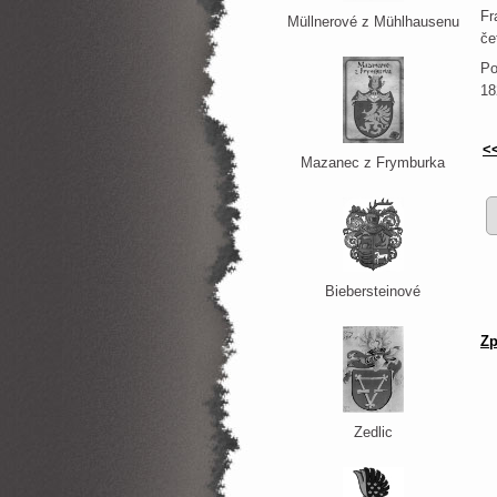
Fr
Müllnerové z Mühlhausenu
če
Po
18
<
Mazanec z Frymburka
Biebersteinové
Zp
Zedlic