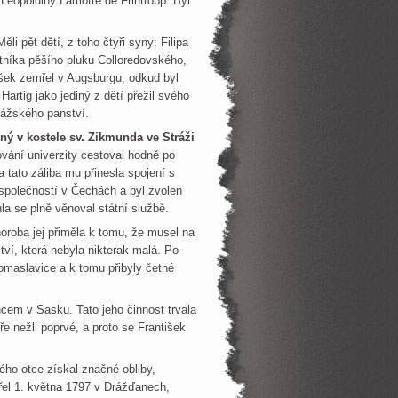
Leopoldiny Lamotte de Frintropp. Byl
i pět dětí, z toho čtyři syny: Filipa
etníka pěšího pluku Colloredovského,
išek zemřel v Augsburgu, odkud byl
artig jako jediný z dětí přežil svého
rážského panství.
ený v kostele sv. Zikmunda ve Stráži
ování univerzity cestoval hodně po
a tato záliba mu přinesla spojení s
společností v Čechách a byl zvolen
a se plně věnoval státní službě.
oroba jej přiměla k tomu, že musel na
tví, která nebyla nikterak malá. Po
omaslavice a k tomu přibyly četné
ancem v Sasku. Tato jeho činnost trvala
ře nežli poprvé, a proto se František
vého otce získal značné obliby,
řel 1. května 1797 v Drážďanech,