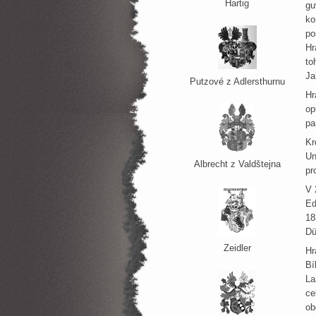
Hartig
gu
ko
po
Hr
to
Ja
Putzové z Adlersthurnu
Hr
op
pa
Kr
Un
Albrecht z Valdštejna
pr
V 
Ed
18
Dü
Zeidler
Hr
Bí
La
ce
ob