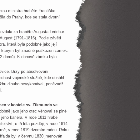
rou ministra hraběte Františka
šla do Prahy, kde se stala dvorní
provdala za hraběte Augusta Ledebur-
 August (1791–1816). Podle závěti
ra, která byla podobně jako její
u, kterým byl značně poškozen zámek.
282 domů). K obnově zámku bylo
ovice. Brzy po absolvování
řednost vojenské službě, kde dosáhl
lužbu dlouho nevykonával, poněvadž
i.
řben v kostele sv. Zikmunda ve
obně jako jeho otec věnoval se plně
e jeho kariéra. V roce 1811 hrabě
lství, o tři léta později, v roce 1814
Brně, v roce 1819 dvorním radou. Roku
affalda byl v červnu 1830 jmenován