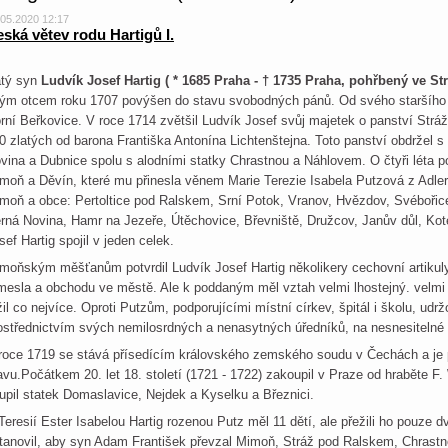
.05.2020 12:17
ská větev rodu Hartigů I.
tý syn
Ludvík Josef Hartig ( * 1685 Praha -
†
1735 Praha, pohřbený ve St
ým otcem roku 1707 povýšen do stavu svobodných pánů. Od svého staršího b
rní Beřkovice. V roce 1714 zvětšil Ludvík Josef svůj majetek o panství Strá
0 zlatých od barona Františka Antonína Lichtenštejna. Toto panství obdržel 
vina a Dubnice spolu s alodními statky Chrastnou a Náhlovem. O čtyři léta p
moň a Děvín, které mu přinesla věnem Marie Terezie Isabela Putzová z Adler
moň a obce: Pertoltice pod Ralskem, Srní Potok, Vranov, Hvězdov, Svébořic
rná Novina, Hamr na Jezeře, Útěchovice, Břevniště, Družcov, Janův důl, Ko
sef Hartig spojil v jeden celek.
moňským měšťanům potvrdil Ludvík Josef Hartig několikery cechovní artikuly a
mesla a obchodu ve městě. Ale k poddaným měl vztah velmi lhostejný. velmi
žil co nejvíce. Oproti Putzům, podporujícími místní církev, špitál i školu, ud
ostřednictvím svých nemilosrdných a nenasytných úředníků, na nesnesitelné 
roce 1719 se stává přísedícím královského zemského soudu v Čechách a je
avu.Počátkem 20. let 18. století (1721 - 1722) zakoupil v Praze od hraběte 
upil statek Domaslavice, Nejdek a Kyselku a Březnici.
Teresií Ester Isabelou Hartig rozenou Putz měl 11 dětí, ale přežili ho pouze 
tanovil, aby syn Adam František převzal Mimoň, Stráž pod Ralskem, Chrast