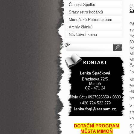
Činnost Spolku
27
Če
Srazy retro kočárků
Mimoňské Retromuzeum
Pá
Archiv článků
sv
Návštěvní kniha
Ho
50
No
Mi
Mi
KONTAKT
Če
Jo
Lenka Špačková
Březinova 72/5
Mi
Mimoň
ře
CZ - 471 24
tě
-
Číslo účtu 0927626359 / 0800
pr
+420 724 522 279
V 
lenka.fo
gl@sezna
m.cz
st
ko
DOTAČNÍ PROGRAM
S 
MĚSTA MIMOŇ
us