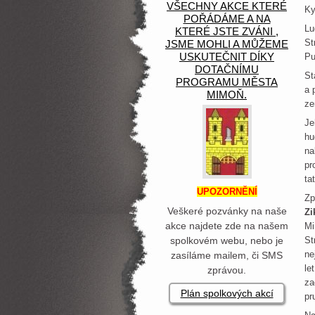
VŠECHNY AKCE KTERÉ
Ky
POŘÁDÁME A NA
Lu
KTERÉ JSTE ZVÁNI ,
St
JSME MOHLI A MŮŽEME
USKUTEČNIT DÍKY
Pu
DOTAČNÍMU
St
PROGRAMU MĚSTA
a 
MIMOŇ.
ze
Je
hu
na
pr
ta
UPOZORNĚNÍ
Zp
Veškeré pozvánky na naše
Zi
akce najdete zde na našem
Mi
spolkovém webu, nebo je
St
ne
zasíláme mailem, či SMS
le
zprávou.
za
Plán spolkových akcí
pr