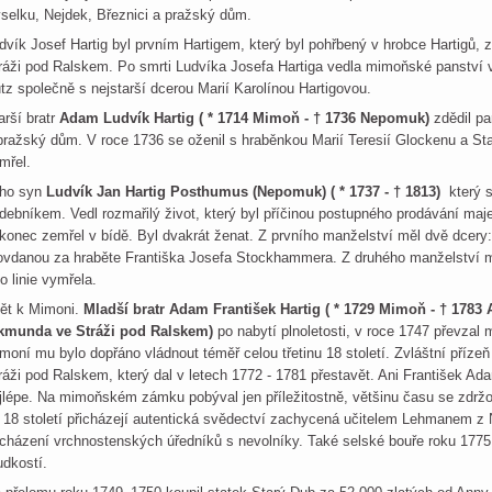
selku, Nejdek, Březnici a pražský dům.
dvík Josef Hartig byl prvním Hartigem, který byl pohřbený v hrobce Hartigů,
ráži pod Ralskem. Po smrti Ludvíka Josefa Hartiga vedla mimoňské panství v
tz společně s nejstarší dcerou Marií Karolínou Hartigovou.
arší bratr
Adam Ludvík Hartig ( * 1714 Mimoň - † 1736 Nepomuk)
zdědil pa
pražský dům. V roce 1736 se oženil s hraběnkou Marií Teresií Glockenu a St
mřel.
ho syn
Ludvík Jan Hartig Posthumus (Nepomuk) ( * 1737 - † 1813)
který se
debníkem. Vedl rozmařilý život, který byl příčinou postupného prodávání ma
konec zemřel v bídě. Byl dvakrát ženat. Z prvního manželství měl dvě dcery:
ovdanou za hraběte Františka Josefa Stockhammera. Z druhého manželství mě
to linie vymřela.
ět k Mimoni.
Mladší bratr Adam František Hartig ( * 1729 Mimoň - † 1783
kmunda ve Stráži pod Ralskem)
po nabytí plnoletosti, v roce 1747 převzal
moní mu bylo dopřáno vládnout téměř celou třetinu 18 století. Zvláštní příze
ráži pod Ralskem, který dal v letech 1772 - 1781 přestavět. Ani František A
jlépe. Na mimoňském zámku pobýval jen příležitostně, většinu času se zdržo
t 18 století přicházejí autentická svědectví zachycená učitelem Lehmanem 
cházení vrchnostenských úředníků s nevolníky. Také selské bouře roku 1775
udkostí.