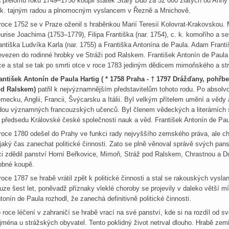
 přelomu roku 1749–1750 koupil statek Starý Dub za 52 000 zlatých od Anny 
 k. tajným radou a plnomocným vyslancem v Řezně a Mnichově.
roce 1752 se v Praze oženil s hraběnkou Marií Teresií Kolovrat-Krakovskou. Měl
urise Joachima (1753–1779), Filipa Františka (nar. 1754), c. k. komořího a s
antiška Ludvíka Karla (nar. 1755) a Františka Antonína de Paula. Adam Frant
evezen do rodinné hrobky ve Stráži pod Ralskem. František Antonín de Paula H
ce a stal se tak po smrti otce v roce 1783 jediným dědicem mimoňského a st
antišek Antonín de Paula Hartig ( * 1758 Praha - † 1797 Drážďany, pohřb
d Ralskem)
patřil k nejvýznamnějším představitelům tohoto rodu. Po absolv
mecku, Anglii, Francii, Švýcarsku a Itálii. Byl velkým přítelem umění a vědy 
dou významných francouzských učenců. Byl členem vědeckých a literárních 
 předsedu Královské české společnosti nauk a věd. František Antonín de Paul
roce 1780 odešel do Prahy ve funkci rady nejvyššího zemského práva, ale ch
jaký čas zanechat politické činnosti. Zato se plně věnoval správě svých pans
ci zdědil panství Horní Beřkovice, Mimoň, Stráž pod Ralskem, Chrastnou a D
obné koupě.
roce 1787 se hrabě vrátil zpět k politické činnosti a stal se rakouských vysl
uze šest let, poněvadž příznaky vleklé choroby se projevily v daleko větší mí
tonín de Paula rozhodl, že zanechá definitivně politické činnosti.
 roce léčení v zahraničí se hrabě vrací na své panství, kde si na rozdíl od s
jména u strážských obyvatel. Tento poklidný život netrval dlouho. Hrabě zem