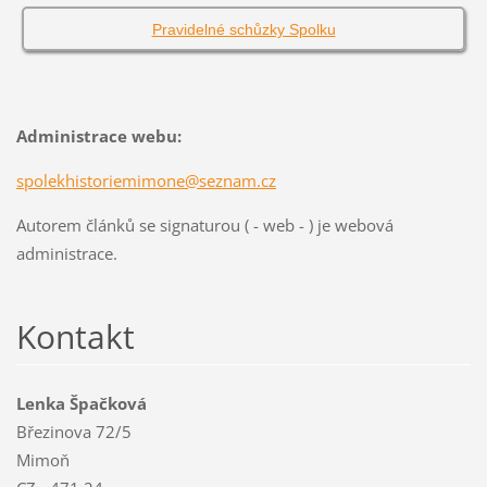
Pravidelné schůzky Spolku
Administrace webu:
spolekhistoriemimone@seznam.cz
Autorem článků se signaturou ( - web - ) je webová
administrace.
Kontakt
Lenka Špačková
Březinova 72/5
Mimoň