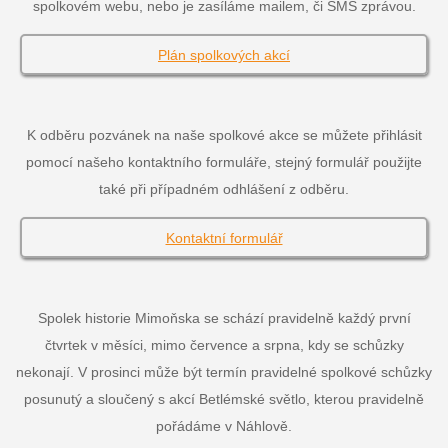
spolkovém webu, nebo je zasíláme mailem, či SMS zprávou.
Plán spolkových akcí
K odběru pozvánek na naše spolkové akce se můžete přihlásit
pomocí našeho kontaktního formuláře, stejný formulář použijte
také při případném odhlášení z odběru.
Kontaktní formulář
Spolek historie Mimoňska se schází pravidelně každý první
čtvrtek v měsíci, mimo července a srpna, kdy se schůzky
nekonají. V prosinci může být termín pravidelné spolkové schůzky
posunutý a sloučený s akcí Betlémské světlo, kterou pravidelně
pořádáme v Náhlově.