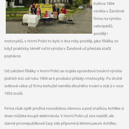
května 1894
vznikla v Žandově
firma na výrobu
velocipédů,
později i
motocyklů, v Horní Polici to bylo o dva roky později, jako filiálka, to
když prakticky téměř ruční výroba v Žandově už přestala stačit
poptávce.
Od založení filiálky v Horní Polici se rozjela opravdová tovární výroba
jízdních kol, od roku 1904 se k produkci přidaly i motocykly. Po druhé
světové válce už firma bohužel neměla dlouhého trvání a stát jí v roce
1953 zrušil.
Firma však opět prožívá novodobou obnovu a pod značkou Achilles si
dnes můžete koupit elektrokola. V Horní Polici už sice nesídlí, ale
slavné prvorepublikové časy zde připomíná Minimuzeum Achilles,