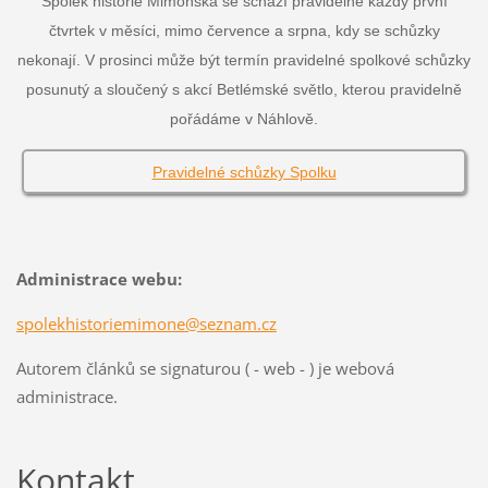
Spolek historie Mimoňska se schází pravidelně každý první
čtvrtek v měsíci, mimo července a srpna, kdy se schůzky
nekonají. V prosinci může být termín pravidelné spolkové schůzky
posunutý a sloučený s akcí Betlémské světlo, kterou pravidelně
pořádáme v Náhlově.
Pravidelné schůzky Spolku
Administrace webu:
spolekhistoriemimone@seznam.cz
Autorem článků se signaturou ( - web - ) je webová
administrace.
Kontakt