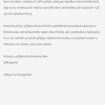
kam se také v sobotu 9. září vydali i zástupci Spolku historie Mimoně,
aby svou troškou do mlýna navodili retro atmosféru při oslavách 123
výročí založení firmy.
Krásné počasí, příjemné prostředí a perfektně vyvedená expozice v
Minimuzeu zde připoměla nejen léta třicátá, ale i padesátá a šedesátá.
A co víc, téměř na závěr přijely nádherné kousky na čtyřech kolech z
Veteran Car Clubu Ústí nad Labem.
Krásný a příjemně strávený den.
Děkujeme
Odkaz na fotografie: