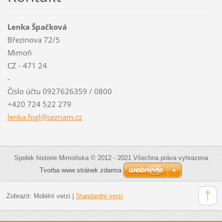
Lenka Špačková
Březinova 72/5
Mimoň
CZ - 471 24
-
Číslo účtu 0927626359 / 0800
+420 724 522 279
lenka.fo
gl@sezna
m.cz
Spolek historie Mimoňska © 2012 - 2021 Všechna práva vyhrazena
Tvorba www stránek zdarma
Zobrazit:
Mobilní verzi
|
Standardní verzi