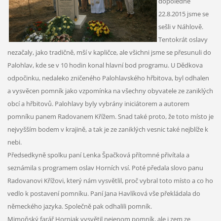
dopoledne
22.8.2015 jsme se
sešli v Náhlově.
Tentokrát oslavy
nezačaly, jako tradičně, mší v kapličce, ale všichni jsme se přesunuli do
Palohlav, kde se v 10 hodin konal hlavní bod programu. U Dědkova
odpočinku, nedaleko zničeného Palohlavského hřbitova, byl odhalen
a vysvěcen pomník jako vzpomínka na všechny obyvatele ze zaniklých
obcí a hřbitovů. Palohlavy byly vybrány iniciátorem a autorem
pomníku panem Radovanem Křížem. Snad také proto, že toto místo je
nejvyšším bodem v krajině, a tak je ze zaniklých vesnic také nejblíže k
nebi.
Předsedkyně spolku paní Lenka Špačková přítomné přivítala a
seznámila s programem oslav Horních vsí. Poté předala slovo panu
Radovanovi Křížovi, který nám vysvětlil, proč vybral toto místo a co ho
vedlo k postavení pomníku. Paní Jana Havlíková vše překládala do
německého jazyka. Společně pak odhalili pomník.
Mimoňský farář Horniak vysvětil nejenom pomník, ale i zem ze