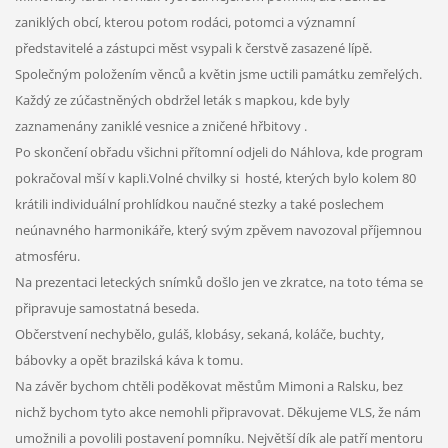
zaniklých obcí, kterou potom rodáci, potomci a významní
představitelé a zástupci měst vsypali k čerstvě zasazené lípě.
Společným položením věnců a květin jsme uctili památku zemřelých.
Každý ze zúčastněných obdržel leták s mapkou, kde byly
zaznamenány zaniklé vesnice a zničené hřbitovy .
Po skončení obřadu všichni přítomní odjeli do Náhlova, kde program
pokračoval mší v kapli.Volné chvilky si hosté, kterých bylo kolem 80
krátili individuální prohlídkou naučné stezky a také poslechem
neúnavného harmonikáře, který svým zpěvem navozoval příjemnou
atmosféru.
Na prezentaci leteckých snímků došlo jen ve zkratce, na toto téma se
připravuje samostatná beseda.
Občerstvení nechybělo, guláš, klobásy, sekaná, koláče, buchty,
bábovky a opět brazilská káva k tomu.
Na závěr bychom chtěli poděkovat městům Mimoni a Ralsku, bez
nichž bychom tyto akce nemohli připravovat. Děkujeme VLS, že nám
umožnili a povolili postavení pomníku. Největší dík ale patří mentoru