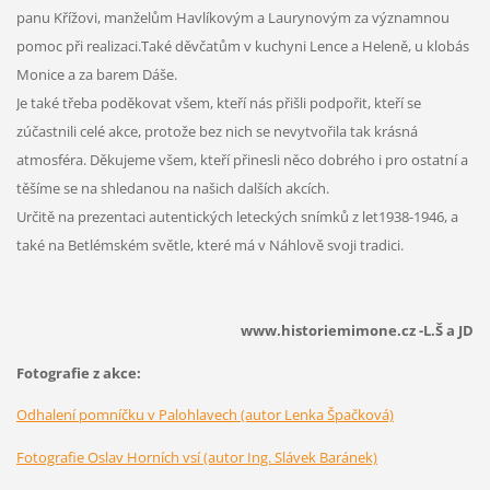
panu Křížovi, manželům Havlíkovým a Laurynovým za významnou
pomoc při realizaci.Také děvčatům v kuchyni Lence a Heleně, u klobás
Monice a za barem Dáše.
Je také třeba poděkovat všem, kteří nás přišli podpořit, kteří se
zúčastnili celé akce, protože bez nich se nevytvořila tak krásná
atmosféra. Děkujeme všem, kteří přinesli něco dobrého i pro ostatní a
těšíme se na shledanou na našich dalších akcích.
Určitě na prezentaci autentických leteckých snímků z let1938-1946, a
také na Betlémském světle, které má v Náhlově svoji tradici.
www.historiemimone.cz -L.Š a JD
Fotografie z akce:
Odhalení pomníčku v Palohlavech (autor Lenka Špačková)
Fotografie Oslav Horních vsí (autor Ing. Slávek Baránek)