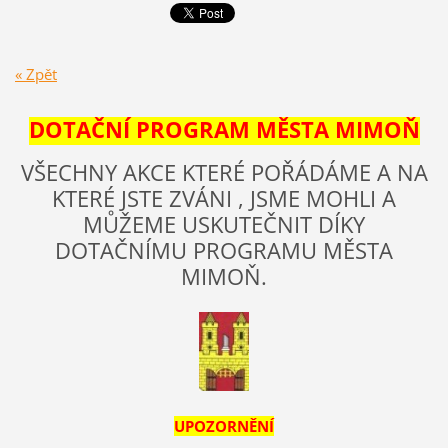
« Zpět
DOTAČNÍ PROGRAM MĚSTA MIMOŇ
VŠECHNY AKCE KTERÉ POŘÁDÁME A NA
KTERÉ JSTE ZVÁNI , JSME MOHLI A
MŮŽEME USKUTEČNIT DÍKY
DOTAČNÍMU PROGRAMU MĚSTA
MIMOŇ.
UPOZORNĚNÍ