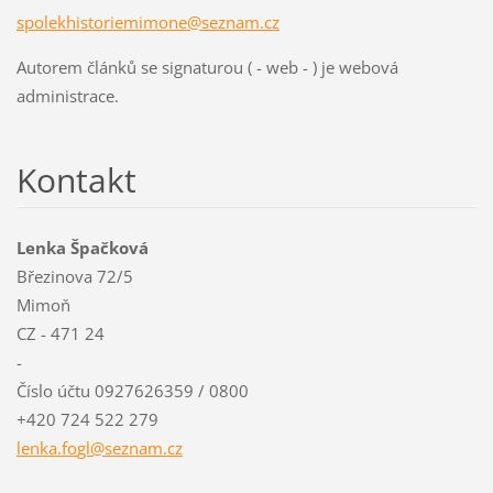
spolekhistoriemimone@seznam.cz
Autorem článků se signaturou ( - web - ) je webová
administrace.
Kontakt
Lenka Špačková
Březinova 72/5
Mimoň
CZ - 471 24
-
Číslo účtu 0927626359 / 0800
+420 724 522 279
lenka.fo
gl@sezna
m.cz