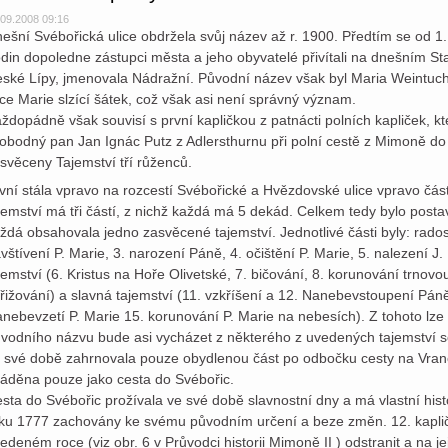
.09.2008 09:16
ešní Svébořická ulice obdržela svůj název až r. 1900. Předtím se od 1.
din dopoledne zástupci města a jeho obyvatelé přivítali na dnešním St
ské Lípy, jmenovala Nádražní. Původní název však byl Maria Weintuc
ice Marie slzící šátek, což však asi není správný význam.
ždopádně však souvisí s první kapličkou z patnácti polních kapliček, kt
obodný pan Jan Ignác Putz z Adlersthurnu při polní cestě z Mimoně do S
svěceny Tajemství tří růženců.
vní stála vpravo na rozcestí Svébořické a Hvězdovské ulice vpravo čás
jemství má tři částí, z nichž každá má 5 dekád. Celkem tedy bylo posta
ždá obsahovala jedno zasvěcené tajemství. Jednotlivé části byly: rados
vštívení P. Marie, 3. narození Páně, 4. očištění P. Marie, 5. nalezení J.
jemství (6. Kristus na Hoře Olivetské, 7. bičování, 8. korunování trnov
řižování) a slavná tajemství (11. vzkříšení a 12. Nanebevstoupení Pán
nebevzetí P. Marie 15. korunování P. Marie na nebesích). Z tohoto lze
vodního názvu bude asi vycházet z některého z uvedených tajemství souv
 své době zahrnovala pouze obydlenou část po odbočku cesty na Vranov 
áděna pouze jako cesta do Svébořic.
sta do Svébořic prožívala ve své době slavnostní dny a má vlastní hist
ku 1777 zachovány ke svému původním určení a beze změn. 12. kaplič
edeném roce (viz obr. 6 v Průvodci historii Mimoně II ) odstranit a na j