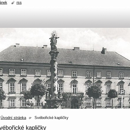
ánek
rss
Úvodní stránka
Svébořické kapličky
vébořické kapličky