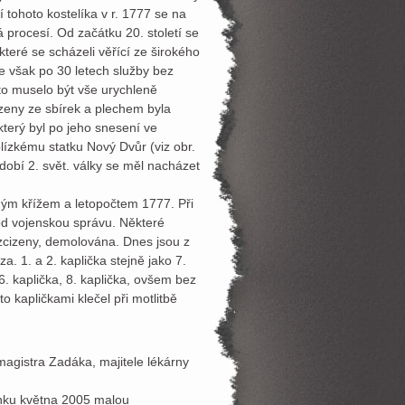
 tohoto kostelíka v r. 1777 se na
procesí. Od začátku 20. století se
teré se scházeli věřící ze širokého
e však po 30 letech služby bez
oto muselo být vše urychleně
zeny ze sbírek a plechem byla
 který byl po jeho snesení ve
blízkému statku Nový Dvůr (viz obr.
dobí 2. svět. války se měl nacházet
ým křížem a letopočtem 1777. Při
pod vojenskou správu. Některé
zcizeny, demolována. Dnes jsou z
a. 1. a 2. kaplička stejně jako 7.
. kaplička, 8. kaplička, ovšem bez
to kapličkami klečel při motlitbě
 magistra Zadáka, majitele lékárny
onku května 2005 malou