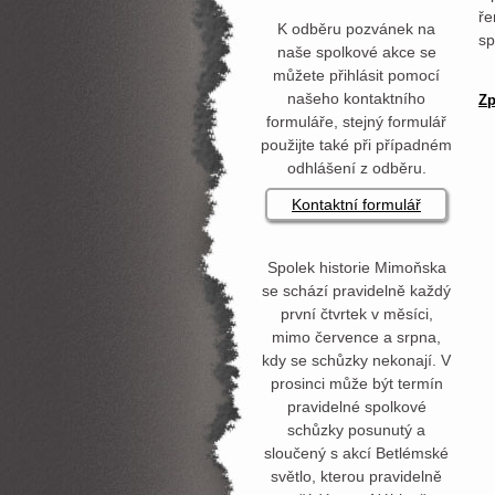
ře
K odběru pozvánek na
sp
naše spolkové akce se
můžete přihlásit pomocí
našeho kontaktního
Zp
formuláře, stejný formulář
použijte také při případném
odhlášení z odběru.
Kontaktní formulář
Spolek historie Mimoňska
se schází pravidelně každý
první čtvrtek v měsíci,
mimo července a srpna,
kdy se schůzky nekonají. V
prosinci může být termín
pravidelné spolkové
schůzky posunutý a
sloučený s akcí Betlémské
světlo, kterou pravidelně