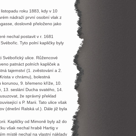
 listopadu roku 1883, kdy v 10
arém nádraží první osobní vlak z
hgasse, doslovně přeloženo jako
eré nechal postavit v r. 1681
vébořic. Tyto polní kapličky byly
ti Svébořický ulice. Růžencové
veno patnáct polních kapliček a
tná tajemství (1. zvěstování a 2.
 Krista v chrámu), bolestná
ou korunou, 9. břemeno kříže, 10.
ě, 13. seslání Ducha svatého, 14.
 usuzovat, že správný překlad
isející s P. Marii. Tato ulice však
(dnešní Ralská ul.). Dále již byla
orii. Kapličky od Mimoně byly až do
ku však nechal hrabě Hartig v
ejím místě nechal na vlastní náklady