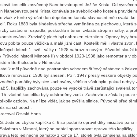
stavit kostelík zasvěcený Nanebevstoupení Ježíše Krista. Od vysvěcení
n Nanebevstoupení Krista konávala ze svébořického kostela pravidelná 
e však v tento výroční den dopoledne konala slavnostní mše svatá, ke k
olí. Roku 1883 byla šindelová střecha vyměněna za plechovou, která s
ržby částečně rozpadla, poškodila interiér, zvláště stropní malby, a pr
konstruováno. Zrezivělý plech byl nahrazen eternitem. Opravy byly hra
ovu pobita pouze věžička a malá jižní část. Kostelík měl i vlastní zvon,
lečných letech 1. svět. války r. 1928 nahrazen novým. Původní sloužil 
v Průvodci historii Mimoně II) v období 1920-1938 jako remonter a v ob
jistém Berthelsdorfu v Německu.
stelík měl původně nad postranním vchodem štítový nástavec s železn
lkové renovaci r. 1938 byl snesen. Po r. 1947 přešly veškeré objekty 
značné památky byly sice zachovány, většina však byla, pokud nebyly 
 až 5. kapličky zachována pouze ve vysoké trávě zarůstající svalená torz
 15. včetně kostelíka byly odstraněny zcela. Zachována zůstala pouze 6
kékoliv ozdoby. Na ní lze vidět, jak se zvýšila silnice. Původně před těmi
ěz na schodech.
racoval Osvald Hons
 S. Jedinou zbylou kapličku č. 6 se podařilo opravit díky iniciativě pana
Salvátora v Mimoni, který se nabídl sponzorovat opravu této kapličky.
rava této jedinečné památky z konce 17. století byla zahájena na skl