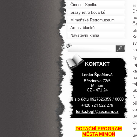
Činnost Spolku
19
Dn
Srazy retro kočárků
ho
Mimoňské Retromuzeum
Če
Archiv článků
ul
Návštěvní kniha
Ka
sv
za
Pr
KONTAKT
ta
ka
Lenka Špačková
na
Březinova 72/5
ta
Mimoň
CZ - 471 24
uk
-
Na
Číslo účtu 0927626359 / 0800
pů
+420 724 522 279
ve
lenka.fo
gl@sezna
m.cz
uv
Ce
DOTAČNÍ PROGRAM
ro
MĚSTA MIMOŇ
uv