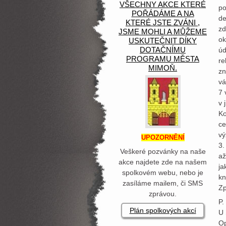
VŠECHNY AKCE KTERÉ
po
POŘÁDÁME A NA
de
KTERÉ JSTE ZVÁNI ,
zd
JSME MOHLI A MŮŽEME
ok
USKUTEČNIT DÍKY
DOTAČNÍMU
úd
PROGRAMU MĚSTA
re
MIMOŇ.
zn
vá
7 
v 
Ko
ce
vý
UPOZORNĚNÍ
3.
Veškeré pozvánky na naše
až
akce najdete zde na našem
ja
spolkovém webu, nebo je
kn
zasíláme mailem, či SMS
Zp
zprávou.
P.
Plán spolkových akcí
U 
Op