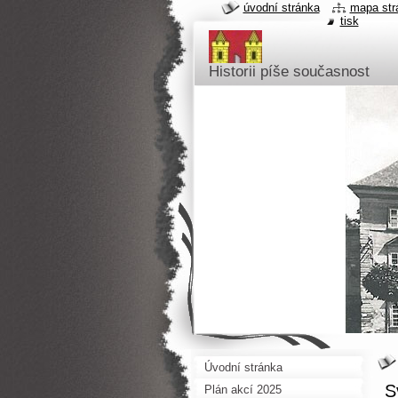
úvodní stránka
mapa str
tisk
Historii píše současnost
Úvodní stránka
S
Plán akcí 2025