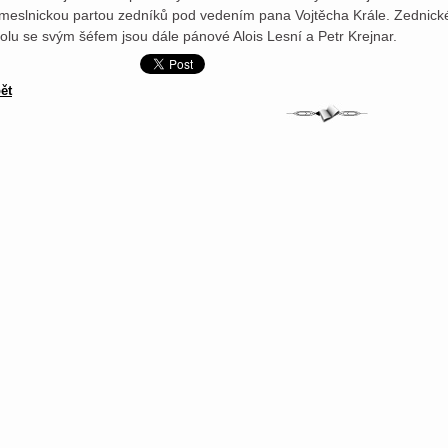
meslnickou partou zedníků pod vedením pana Vojtěcha Krále. Zednické 
olu se svým šéfem jsou dále pánové Alois Lesní a Petr Krejnar.
ět