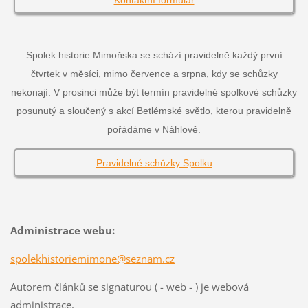
Kontaktní formulář
Spolek historie Mimoňska se schází pravidelně každý první
čtvrtek v měsíci, mimo července a srpna, kdy se schůzky
nekonají. V prosinci může být termín pravidelné spolkové schůzky
posunutý a sloučený s akcí Betlémské světlo, kterou pravidelně
pořádáme v Náhlově.
Pravidelné schůzky Spolku
Administrace webu:
spolekhistoriemimone@seznam.cz
Autorem článků se signaturou ( - web - ) je webová
administrace.