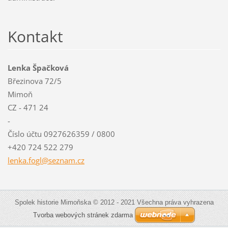
Kontakt
Lenka Špačková
Březinova 72/5
Mimoň
CZ - 471 24
-
Číslo účtu 0927626359 / 0800
+420 724 522 279
lenka.fo
gl@sezna
m.cz
Spolek historie Mimoňska © 2012 - 2021 Všechna práva vyhrazena
Tvorba webových stránek zdarma