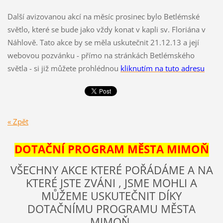
Další avizovanou akcí na měsíc prosinec bylo Betlémské
světlo, které se bude jako vždy konat v kapli sv. Floriána v
Náhlově. Tato akce by se měla uskutečnit 21.12.13 a její
webovou pozvánku - přímo na stránkách Betlémského
světla - si již můžete prohlédnou
kliknutím na tuto adresu
« Zpět
DOTAČNÍ PROGRAM MĚSTA MIMOŇ
VŠECHNY AKCE KTERÉ POŘÁDÁME A NA
KTERÉ JSTE ZVÁNI , JSME MOHLI A
MŮŽEME USKUTEČNIT DÍKY
DOTAČNÍMU PROGRAMU MĚSTA
MIMOŇ.