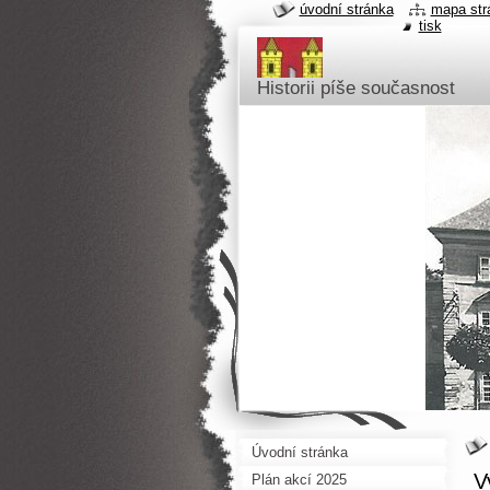
úvodní stránka
mapa str
tisk
Historii píše současnost
Úvodní stránka
V
Plán akcí 2025