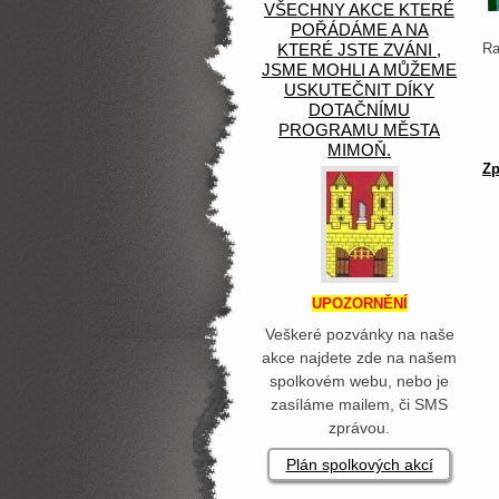
VŠECHNY AKCE KTERÉ
POŘÁDÁME A NA
KTERÉ JSTE ZVÁNI ,
Ra
JSME MOHLI A MŮŽEME
USKUTEČNIT DÍKY
DOTAČNÍMU
PROGRAMU MĚSTA
MIMOŇ.
Zp
UPOZORNĚNÍ
Veškeré pozvánky na naše
akce najdete zde na našem
spolkovém webu, nebo je
zasíláme mailem, či SMS
zprávou.
Plán spolkových akcí