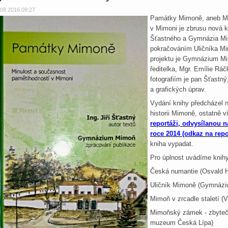
.08.2016 09:27
Památky Mimoně, aneb Mi
v Mimoni je zbrusu nová kn
Šťastného a Gymnázia Mi
pokračováním Uličníka Mi
projektu je Gymnázium Mim
ředitelka, Mgr. Emílie Ráč
fotografiím je pan Šťastný,
a grafických úprav.
Vydání knihy předcházel 
historii Mimoně, ostatně v
reportáži, odvysílanou na
roce 2014 (odkaz na rep
kniha vypadat.
Pro úplnost uvádíme knihy,
Česká numantie (Osvald 
Uličník Mimoně (Gymnáz
Mimoň v zrcadle staletí 
Mimoňský zámek - zbyteč
muzeum Česká Lípa)