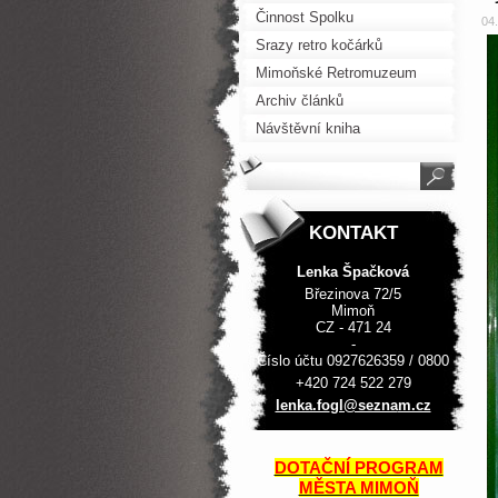
Činnost Spolku
04
Srazy retro kočárků
Mimoňské Retromuzeum
Archiv článků
Návštěvní kniha
KONTAKT
Lenka Špačková
Březinova 72/5
Mimoň
CZ - 471 24
-
Číslo účtu 0927626359 / 0800
+420 724 522 279
lenka.fo
gl@sezna
m.cz
DOTAČNÍ PROGRAM
MĚSTA MIMOŇ