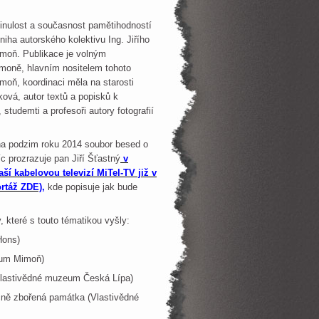
nulost a současnost pamětihodností
iha autorského kolektivu Ing. Jiřího
moň. Publikace je volným
moně, hlavním nositelem tohoto
oň, koordinaci měla na starosti
ková, autor textů a popisků k
 studemti a profesoři autory fotografií
na podzim roku 2014 soubor besed o
íc prozrazuje pan Jiří Šťastný
v
ší kabelovou televizí MiTel-TV již v
ortáž ZDE)
,
kde popisuje jak bude
 které s touto tématikou vyšly:
Hons)
ium Mimoň)
(Vlastivědné muzeum Česká Lípa)
ně zbořená památka (Vlastivědné