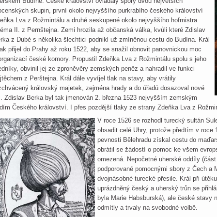
erském Budíně. České království ovládaly spory dvou největších
cenských skupin, první okolo nejvyššího purkrabího českého království
eňka Lva z Rožmintálu a druhé seskupené okolo nejvyššího hofmistra
léma II. z Pernštejna. Zemi hrozila až občanská válka, kvůli které Zdislav
rka z Dubé s několika šlechtici podnikl už zmíněnou cestu do Budína. Král
ak přijel do Prahy až roku 1522, aby se snažil obnovit panovnickou moc
organizací české komory. Propustil Zdeňka Lva z Rožmintálu spolu s jeho
edníky, obvinil jej ze zproněvěry zemských peněz a nahradil ve funkci
jtěchem z Perštejna. Král dále vyvíjel tlak na stavy, aby vrátily
zchvácený královský majetek, zejména hrady a do úřadů dosazoval nové
di. Zdislav Berka byl tak jmenován 2. března 1523 nejvyšším zemským
dím Českého království. I přes pozdější tlaky ze strany Zdeňka Lva z Rožmi
V roce 1526 se rozhodl turecký sultán Sul
obsadit celé Uhry, protože předtím v roc
pevnosti Bělehradu získal cestu do maďar
obrátil se žádostí o pomoc ke všem evrops
omezená. Nepočetné uherské oddíly (část 
podporované pomocnými sbory z Čech a M
dvojnásobné turecké přesile. Král při útěku
uprázdněný český a uherský trůn se přihl
byla Marie Habsburská), ale české stavy
odmítly a trvaly na svobodné volbě.