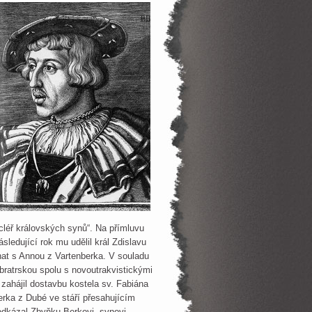
ncléř královských synů“. Na přímluvu
ledující rok mu udělil král Zdislavu
enat s Annou z Vartenberka. V souladu
bratrskou spolu s novoutrakvistickými
 zahájil dostavbu kostela sv. Fabiána
erka z Dubé ve stáří přesahujícím
odkázal Zbyňku Berkovi, synovi