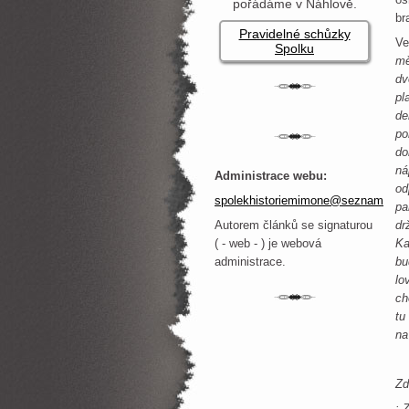
pořádáme v Náhlově.
br
Pravidelné schůzky
Ve
Spolku
mě
dv
pl
de
po
do
ná
Administrace webu:
od
spolekhistoriemimone@seznam.cz
pa
Autorem článků se signaturou
dr
( - web - ) je webová
Ka
administrace.
bu
lo
ch
tu
na
Zd
: 