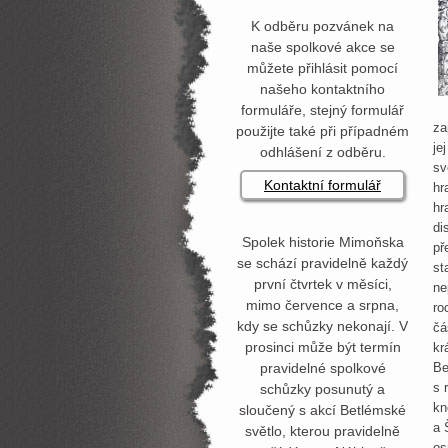
K odběru pozvánek na
naše spolkové akce se
můžete přihlásit pomocí
našeho kontaktního
formuláře, stejný formulář
za
použijte také při případném
je
odhlášení z odběru.
sv
Kontaktní formulář
hr
hr
di
Spolek historie Mimoňska
př
se schází pravidelně každý
st
první čtvrtek v měsíci,
ne
mimo července a srpna,
ro
kdy se schůzky nekonají. V
čá
prosinci může být termín
kr
pravidelné spolkové
Be
s 
schůzky posunutý a
kn
sloučený s akcí Betlémské
a 
světlo, kterou pravidelně
os