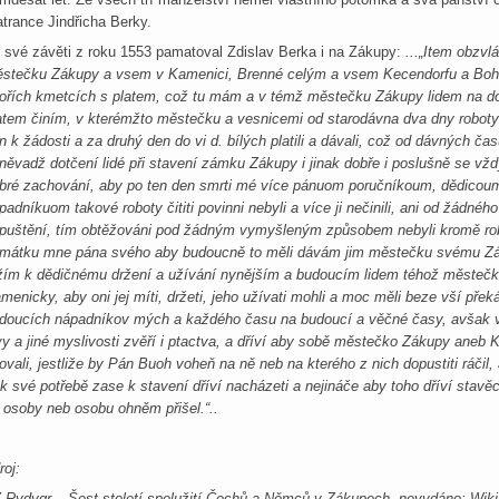
atrance Jindřicha Berky.
 své závěti z roku 1553 pamatoval Zdislav Berka i na Zákupy:
...„Item obzvlá
stečku Zákupy a vsem v Kamenici, Brenné celým a vsem Kecendorfu a Bohat
ořích kmetcích s platem, což tu mám a v témž městečku Zákupy lidem na d
atem činím, v kterémžto městečku a vesnicemi od starodávna dva dny roboty v
n k žádosti a za druhý den do vi d. bílých platili a dávali, což od dávných čas
něvadž dotčení lidé při stavení zámku Zákupy i jinak dobře i poslušně se vžd
bré zachování, aby po ten den smrti mé více pánuom poručníkoum, dědicou
padníkuom takové roboty čititi povinni nebyli a více ji nečinili, ani od žádné
puštění, tím obtěžováni pod žádným vymyšleným způsobem nebyli kromě rob
mátku mne pána svého aby budoucně to měli dávám jim městečku svému Zá
žím k dědičnému držení a užívání nynějším a budoucím lidem téhož městečka
menicky, aby oni jej míti, držeti, jeho užívati mohli a moc měli beze vší pře
doucích nápadníkov mých a každého času na budoucí a věčné časy, avšak v
vy a jiné myslivosti zvěří i ptactva, a dříví aby sobě městečko Zákupy aneb
ovali, jestliže by Pán Buoh voheň na ně neb na kterého z nich dopustiti ráčil
 k své potřebě zase k stavení dříví nacházeti a nejináče aby toho dříví stavěc
 osoby neb osobu ohněm přišel.“..
roj:
Z.Rydygr – Šest století spolužití Čechů a Němců v Zákupech, nevydáno; Wik