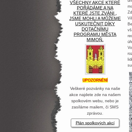
uh
VŠECHNY AKCE KTERÉ
mo
POŘÁDÁME A NA
Zd
KTERÉ JSTE ZVÁNI ,
JSME MOHLI A MŮŽEME
Vi
USKUTEČNIT DÍKY
Be
DOTAČNÍMU
vš
PROGRAMU MĚSTA
re
MIMOŇ.
úř
Vo
ro
li
su
UPOZORNĚNÍ
Veškeré pozvánky na naše
akce najdete zde na našem
spolkovém webu, nebo je
zasíláme mailem, či SMS
zprávou.
Plán spolkových akcí