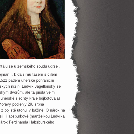
ntálu se u zemského soudu udržel.
ejman I. k dalšímu tažení s cílem
e 1521 pádem uherské pohraniční
ských nížin. Ludvík Jagellonský se
kým dvorům, ale ta přišla velmi
uherské šlechty krále bojkotovala)
oravy podlehly 29. srpna
 z bojiště utonul v bažině. O nárok na
ásili Habsburkové (manželkou Ludvíka
 nárok Ferdinanda Habsburského