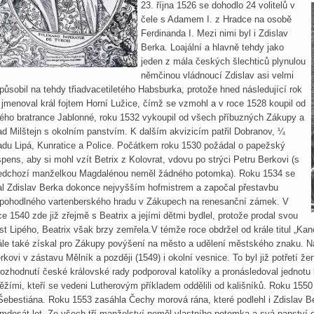
23. října 1526 se dohodlo 24 volitelů v
čele s Adamem I. z Hradce na osobě
Ferdinanda I. Mezi nimi byl i Zdislav
Berka. Loajální a hlavně tehdy jako
jeden z mála českých šlechticů plynulou
němčinou vládnoucí Zdislav asi velmi
působil na tehdy třiadvacetiletého Habsburka, protože hned následující rok
j jmenoval král fojtem Horní Lužice, čímž se vzmohl a v roce 1528 koupil od
ého bratrance Jablonné, roku 1532 vykoupil od všech příbuzných Zákupy a
ad Milštejn s okolním panstvím. K dalším akvizicím patřil Dobranov, ¼
adu Lipá, Kunratice a Police. Počátkem roku 1530 požádal o papežský
spens, aby si mohl vzít Betrix z Kolovrat, vdovu po strýci Petru Berkovi (s
edchozí manželkou Magdalénou neměl žádného potomka). Roku 1534 se
al Zdislav Berka dokonce nejvyšším hofmistrem a započal přestavbu
pohodlného vartenberského hradu v Zákupech na renesanční zámek. V
ce 1540 zde již zřejmě s Beatrix a jejími dětmi bydlel, protože prodal svou
st Lipého, Beatrix však brzy zemřela.V témže roce obdržel od krále titul „Ka
ále také získal pro Zákupy povýšení na město a udělení městského znaku. Nás
rkovi v zástavu Mělník a později (1549) i okolní vesnice. To byl již potřetí ž
rozhodnutí české královské rady podporoval katolíky a pronásledoval jednotu 
ěžími, kteří se vedeni Lutherovým příkladem oddělili od kališníků. Roku 1550
Šebestiána. Roku 1553 zasáhla Čechy morová rána, které podlehl i Zdislav B
mdesát let. Ze všech tří manželství neměl vlastního potomka a svá panství 