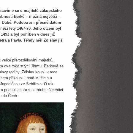
astavíme se u majitelů zákupského
obností Berků – možná největší –
z Dubé. Podoba ani přesné datum
ezi lety 1467-70. Jeho otcem byl
 1493 a byl pohřben v dnes již
tra a Pavla. Tehdy měl Zdislav již
2 velké přerozdělování majetků,
za dva roky strýci Jiřímu. Berkové se
lavy rodiny. Zdislav koupil v roce
em přikoupil i hrad Milštejn u
s Magdalénou ze Šebířova. O rok
a podnikl cestu s ostatními šlechtici
ho do Čech.