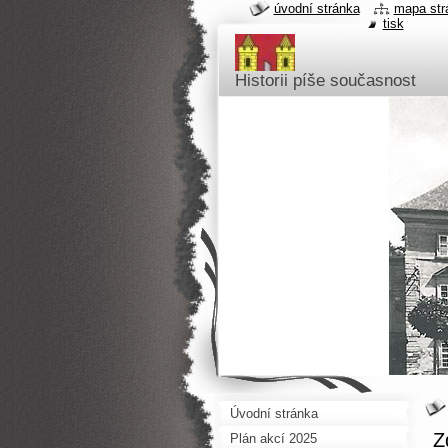
úvodní stránka
mapa str
tisk
Historii píše současnost
Úvodní stránka
Z
Plán akcí 2025