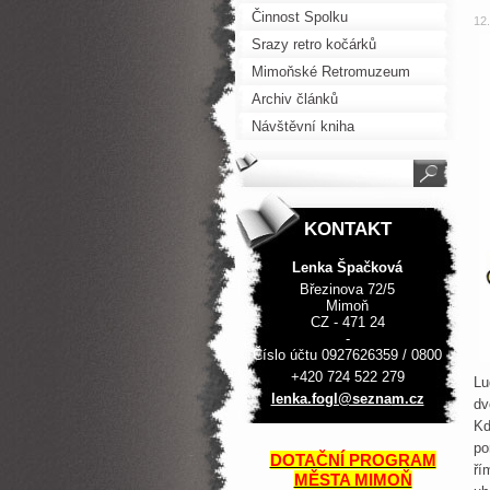
Činnost Spolku
12
Srazy retro kočárků
Mimoňské Retromuzeum
Archiv článků
Návštěvní kniha
KONTAKT
Lenka Špačková
Březinova 72/5
Mimoň
CZ - 471 24
-
Číslo účtu 0927626359 / 0800
+420 724 522 279
Lu
lenka.fo
gl@sezna
m.cz
dv
Kd
po
DOTAČNÍ PROGRAM
ří
MĚSTA MIMOŇ