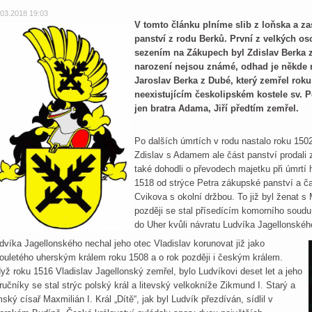
.03.2018 19:03
V tomto článku plníme slib z loňska a z
panství z rodu Berků. První z velkých os
sezením na Zákupech byl Zdislav Berka 
narození nejsou známé, odhad je někde m
Jaroslav Berka z Dubé, který zemřel roku
neexistujícím českolipském kostele sv. Pe
jen bratra Adama, Jiří předtím zemřel.
Po dalších úmrtích v rodu nastalo roku 150
Zdislav s Adamem ale část panství prodali 
také dohodli o převodech majetku při úmrtí h
1518 od strýce Petra zákupské panství a čas
Cvikova s okolní držbou. To již byl ženat 
později se stal přísedícím komorního soudu 
do Uher kvůli návratu Ludvíka Jagellonské
dvíka Jagellonského nechal jeho otec Vladislav korunovat již jako
ouletého uherským králem roku 1508 a o rok později i českým králem.
yž roku 1516 Vladislav Jagellonský zemřel, bylo Ludvíkovi deset let a jeho
ručníky se stal strýc polský král a litevský velkokníže Zikmund I. Starý a
mský císař Maxmilián I. Král „Dítě“, jak byl Ludvík přezdíván, sídlil v