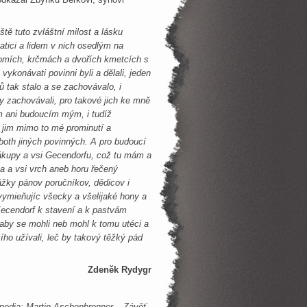
ště tuto zvláštní milost a lásku
ici a lidem v nich osedlým na
omích, krčmách a dvořích kmetcích s
ykonávati povinni byli a dělali, jeden
ů tak stalo a se zachovávalo, i
y zachovávali, pro takové jich ke mně
m ani budoucím mým, i tudíž
ho jim mimo to mé prominutí a
oth jiných povinných. A pro budoucí
kupy a vsi Gecendorfu, což tu mám a
 a vsi vrch aneb horu řečený
kážky pánov poručníkov, dědicov i
ymieňujíc všecky a všelijaké hony a
 Kecendorf k stavení a k pastvám
, aby se mohli neb mohl k tomu utéci a
ího užívali, leč by takový těžký pád
Zdeněk Rydygr
ipedia; Martin Aschenbrenner – Závěť