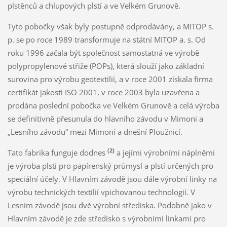
plstěnců a chlupových plstí a ve Velkém Grunově.
Tyto pobočky však byly postupně odprodávány, a MITOP s.
p. se po roce 1989 transformuje na státní MITOP a. s. Od
roku 1996 začala být společnost samostatná ve výrobě
polypropylenové střiže (POPs), která slouží jako základní
surovina pro výrobu geotextilií, a v roce 2001 získala firma
certifikát jakosti ISO 2001, v roce 2003 byla uzavřena a
prodána poslední pobočka ve Velkém Grunově a celá výroba
se definitivně přesunula do hlavního závodu v Mimoni a
„Lesního závodu“ mezi Mimoní a dnešní Ploužnicí.
(2)
Tato fabrika funguje dodnes
a jejími výrobními náplněmi
je výroba plsti pro papírenský průmysl a plstí určených pro
speciální účely. V Hlavním závodě jsou dále výrobní linky na
výrobu technických textilií vpichovanou technologií. V
Lesním závodě jsou dvě výrobní střediska. Podobně jako v
Hlavním závodě je zde středisko s výrobními linkami pro