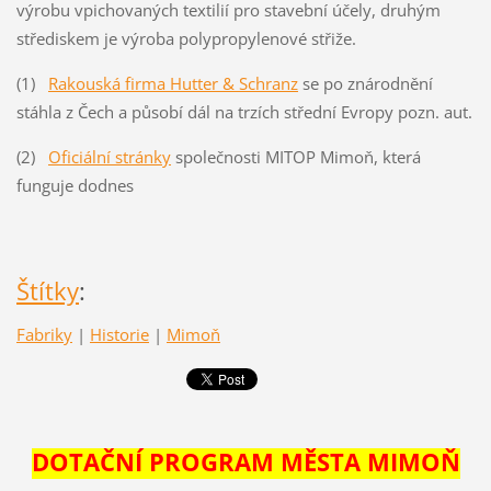
výrobu vpichovaných textilií pro stavební účely, druhým
střediskem je výroba polypropylenové střiže.
(1)
Rakouská firma Hutter & Schranz
se po znárodnění
stáhla z Čech a působí dál na trzích střední Evropy pozn. aut.
(2)
Oficiální stránky
společnosti MITOP Mimoň, která
funguje dodnes
Štítky
:
Fabriky
|
Historie
|
Mimoň
DOTAČNÍ PROGRAM MĚSTA MIMOŇ