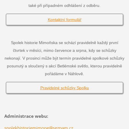
také při případném odhlášení z odběru.
Kontaktní formulář
Spolek historie Mimoňska se schází pravidelně každý první
čtvrtek v měsíci, mimo července a srpna, kdy se schůzky
nekonají. V prosinci může být termín pravidelné spolkové schůzky
posunutý a sloučený s akcí Betlémské světlo, kterou pravidelně
pořádáme v Náhlově.
Pravidelné schůzky Spolku
Administrace webu:
spolekhistoriemimone@seznam.cz