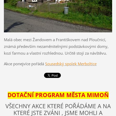
Malá obec mezi Žandovem a Františkovem nad Ploučnicí,
známá především nezaměnitelnými podstávkovými domy,
kozí farmou a vlastní rozhlednou. Určitě stojí za návštěvu.
Akce ponejvíce pořádá
Sousedský spolek Merboltice
DOTAČNÍ PROGRAM MĚSTA MIMOŇ
VŠECHNY AKCE KTERÉ POŘÁDÁME A NA
KTERÉ JSTE ZVÁNI , JSME MOHLI A