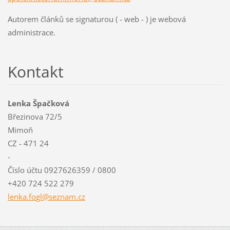
Autorem článků se signaturou ( - web - ) je webová
administrace.
Kontakt
Lenka Špačková
Březinova 72/5
Mimoň
CZ - 471 24
-
Číslo účtu 0927626359 / 0800
+420 724 522 279
lenka.fo
gl@sezna
m.cz