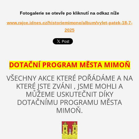
Fotogalerie se otevře po kliknutí na odkaz níže
www.rajce.idnes.cz/historiemimone/album/vylet-patek-18-7-
2025
DOTAČNÍ PROGRAM MĚSTA MIMOŇ
VŠECHNY AKCE KTERÉ POŘÁDÁME A NA
KTERÉ JSTE ZVÁNI , JSME MOHLI A
MŮŽEME USKUTEČNIT DÍKY
DOTAČNÍMU PROGRAMU MĚSTA
MIMOŇ.