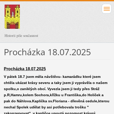
Historii píše současnost
Procházka 18.07.2025
Procházka 18.07.2025
V pátek 18.7 jsem měla návštěvu- kamarádku které jsem
chtěla ukázat krásy severu a taky jsem ji vyprávěla o našem
spolku,o zaniklých obcí. Vyvezla jsem ji tedy přes Stráž
p.R,Hamru,kolem Sochora,křížku u Františka,do Holiček a
pak do Náhlova.Kaplička sv.Floriana - dřevěná cedule,kterou
nechal Spolek udělat by asi potřebovala trošku "
zakonzervovat"..v kapličce upoutá pozornost krásný