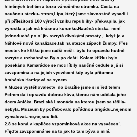
hliněných betlém a torzo vánočního stromku. Cesta na
naučnou stezku- strom,Lípa,který jsme
slavnostně vysadili
při příležitosti 100 výročí vzniku republiky- překvapila, jak
vyrostla a jak má krásnou korunku.Naučná stezka- není
jednoduché po ní jít- rozrytá divokými prasaty ,i když je v
Náhlově nová kanalizace,tak na stezce zápach žumpy..Přes
mostek ke křížku jsme radši nešli- bylo to opravdu hodně
rozryte a rozbahněne.Bylo po dešti .Kolem křížku bylo
posekáno.Kamarádce se moc líbily naučné cedule a já si
zavzpomínala na jejich vysvěcení kdy byla přítomna
hraběnka Hartigová se synem.
V Muzeu vystěhovalectvi do Brazílie jsme si s ředitelem
Petrem dali opravdu dobrou kávu,kterou nám udělala jeho
dcera Anička. Brazilská limonáda na kterou jsem se těšila-
nebyla. Muzeum by potřebovalo pořádnou brigádu..nejenom
vymalovat..no,nejsou lidi.
2.8 se koná v kapličce vzpomínková akce na vysvěcení.
Přijďte,zavzpomináme na to,jak to tam bývalo milé.