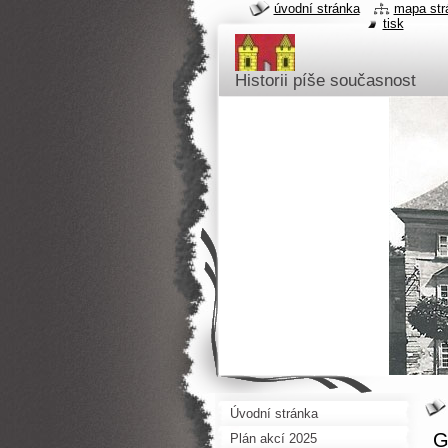
úvodní stránka
mapa str
tisk
Historii píše současnost
Úvodní stránka
G
Plán akcí 2025