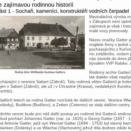
e zajímavou rodinnou historií
ást 1 - Sochaři, kameníci, konstruktéři vodních čerpadel
Meziválečná výroba m
v Zákupech není úpln
zajímavá je však i hist
malé vozy jmenovaly.
Název značky Gatter j
majitele firmy v jedné
pocházejícího z Kuřív
nic zvláštního, ovšem 
nás zavede do dnes ji
bývalém VVP Ralsko, o
Rodinný archiv Gatterů
tak daleko však nepůj
cházející z vesnice Sabert (Zábrdí). Tato rodinná větev Gatterů je ko
jen v Sabert (Zábrdí), ale už i v Chrastné (Krassa), nedalekých Kundr
schitz).
dalších letech se rodina Gatter rozrůstá do dalších vesnic. Vesnice Wl
olánky), Budikow (Budíkov), a Zetten (Cetenov) se staly dalšími centry 
těchto vesnic bude pro náš další postup po rodinné linii Gatterů směro
kud pochází Johannes Gatter (nar. ca. 1625) a Georg Gatter (1657 - 1727
ké Antonie Gatter, jejíž syn Wenzel Gatter (1694 - 1753) byl slavný barok
lanken (Dolánky) a ve Wlachai (Vlachovém) jehož díla dodnes zdobí ko