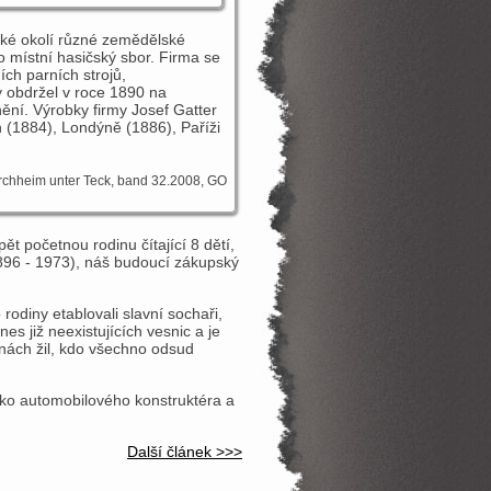
oké okolí různé zemědělské
ro místní hasičský sbor. Firma se
ích parních strojů,
y obdržel v roce 1890 na
ění. Výrobky firmy Josef Gatter
(1884), Londýně (1886), Paříži
Kirchheim unter Teck, band 32.2008, GO
t početnou rodinu čítající 8 dětí,
1896 - 1973), náš budoucí zákupský
 rodiny etablovali slavní sochaři,
nes již neexistujících vesnic a je
nách žil, kdo všechno odsud
ako automobilového konstruktéra a
Další článek >>>