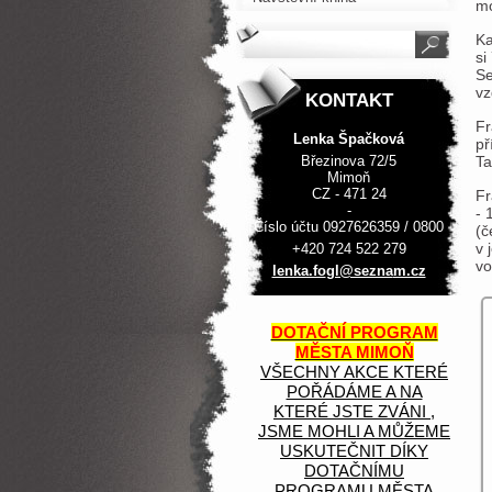
mo
Ka
si
Se
vz
KONTAKT
Fr
Lenka Špačková
př
Březinova 72/5
Ta
Mimoň
CZ - 471 24
Fr
-
- 
Číslo účtu 0927626359 / 0800
(č
v 
+420 724 522 279
vo
lenka.fo
gl@sezna
m.cz
DOTAČNÍ PROGRAM
MĚSTA MIMOŇ
VŠECHNY AKCE KTERÉ
POŘÁDÁME A NA
KTERÉ JSTE ZVÁNI ,
JSME MOHLI A MŮŽEME
USKUTEČNIT DÍKY
DOTAČNÍMU
PROGRAMU MĚSTA