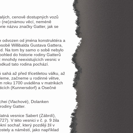
alých, cenově dostupných vozů
ě (ne)známou věcí, neméně
orie názvu značky Gatter, jak se
e odvozen od jména konstruktéra a
 osobě Willibalda Gustava Gattera,
od. Na tom by samo o sobě nebylo
pohled do historie rodiny Gatterů
ž mnohdy neexistujících vesnic v
dkud tato rodina pochází.
 sahá až před třicetiletou válku, až
deme, začneme u rodinné větve,
lem roku 1700 uváděna v matrikách
aticích (Kunnersdorf) a Osečné
achei (Vlachové), Dolanken
rodiny Gatter.
datná vesnice Sabert (Zábrdí),
). V této vesnici v č. p. 9 žila
ní sochař, který později žil v
stely a náměstí, jako například