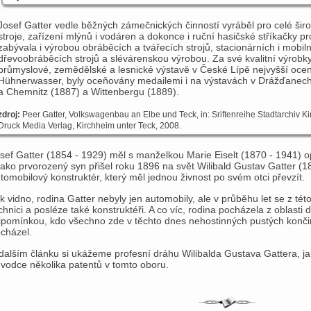
Josef Gatter vedle běžných zámečnických činností vyráběl pro celé šir
stroje, zařízení mlýnů i vodáren a dokonce i ruční hasičské stříkačky p
zabývala i výrobou obráběcích a tvářecích strojů, stacionárních i mobiln
dřevoobráběcích strojů a slévárenskou výrobou. Za své kvalitní výrobk
průmyslové, zemědělské a lesnické výstavě v České Lípě nejvyšší ocen
Hühnerwasser, byly oceňovány medailemi i na výstavách v Drážďanech 
a Chemnitz (1887) a Wittenbergu (1889).
zdroj:
Peer Gatter, Volkswagenbau an Elbe und Teck, in: Sriftenreihe Stadtarchiv 
Druck Media Verlag, Kirchheim unter Teck, 2008.
sef Gatter (1854 - 1929) měl s manželkou Marie Eiselt (1870 - 1941) opě
jako prvorozený syn přišel roku 1896 na svět Wilibald Gustav Gatter (
tomobilový konstruktér, který měl jednou živnost po svém otci převzít.
k vidno, rodina Gatter nebyly jen automobily, ale v průběhu let se z této
chnici a posléze také konstruktéři. A co víc, rodina pocházela z oblasti d
ipomínkou, kdo všechno zde v těchto dnes nehostinných pustých konči
cházel.
dalším článku si ukážeme profesní dráhu Wilibalda Gustava Gattera, j
vodce několika patentů v tomto oboru.