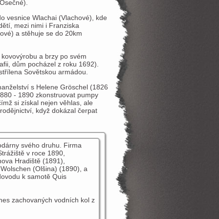
(Osečné).
do vesnice Wlachai (Vlachové), kde
ětí, mezi nimi i Franziska
hové) a stěhuje se do 20km
 kovovýrobu a brzy po svém
afii, dům pocházel z roku 1692).
zstřílena Sovětskou armádou.
manželství s Helene Gröschel (1826
 1880 - 1890 zkonstruovat pumpy
mž si získal nejen věhlas, ale
odějnictví, když dokázal čerpat
vodárny svého druhu. Firma
trážiště v roce 1890,
hova Hradiště (1891),
 Wolschen (Olšina) (1890), a
dovodu k samotě Quis
odnes zachovaných vodních kol z