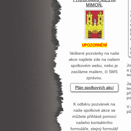
MIMOŇ.
UPOZORNĚNÍ
Veškeré pozvánky na naše
akce najdete zde na našem
Jo
spolkovém webu, nebo je
a 
zasíláme mailem, či SMS
au
zprávou.
Ja
Plán spolkových akcí
te
př
po
K odběru pozvánek na
V 
naše spolkové akce se
pů
můžete přihlásit pomocí
našeho kontaktního
formuláře, stejný formulář