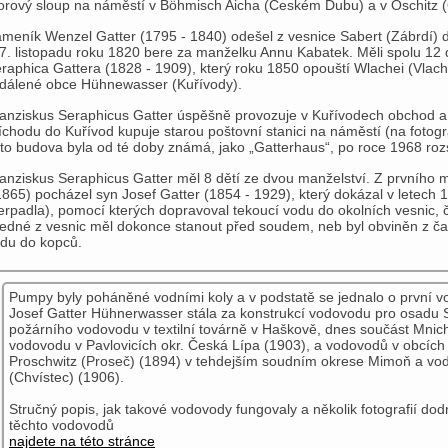
rový sloup na náměstí v Böhmisch Aicha (Českém Dubu) a v Oschitz 
meník Wenzel Gatter (1795 - 1840) odešel z vesnice Sabert (Zábrdí) 
 7. listopadu roku 1820 bere za manželku Annu Kabatek. Měli spolu 12 d
raphica Gattera (1828 - 1909), který roku 1850 opouští Wlachei (Vlac
dálené obce Hühnewasser (Kuřívody).
anziskus Seraphicus Gatter úspěšně provozuje v Kuřívodech obchod a
íchodu do Kuřívod kupuje starou poštovní stanici na náměstí (na fotogr
to budova byla od té doby známá, jako „Gatterhaus“, po roce 1968 ro
anziskus Seraphicus Gatter měl 8 dětí ze dvou manželství. Z prvního 
1865) pocházel syn Josef Gatter (1854 - 1929), který dokázal v letech
erpadla), pomocí kterých dopravoval tekoucí vodu do okolních vesnic, čí
jedné z vesnic měl dokonce stanout před soudem, neb byl obviněn z čar
du do kopců.
Pumpy byly poháněné vodními koly a v podstatě se jednalo o první 
Josef Gatter Hühnerwasser stála za konstrukcí vodovodu pro osadu S
požárního vodovodu v textilní továrně v Haškově, dnes součást Mnic
vodovodu v Pavlovicích okr. Česká Lípa (1903), a vodovodů v obcích
Proschwitz (Proseč) (1894) v tehdejším soudním okrese Mimoň a vo
(Chvístec) (1906).
Stručný popis, jak takové vodovody fungovaly a několik fotografií d
těchto vodovodů
najdete na této stránce