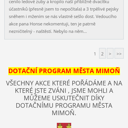
cenilo ledové zuby a kropilo naší přibližně dvacítku
účastníků (přesně jsem to nepočítala) a 3 trpělivé pejsky
sněhem i mžením se nás vlastně sešlo dost. Vedoucího
akce pana Honse nekomentuji, ten je patrně
nezničitelný - naštěstí. Nebylo na něm...
1
2
>
>>
DOTAČNÍ PROGRAM MĚSTA MIMOŇ
VŠECHNY AKCE KTERÉ POŘÁDÁME A NA
KTERÉ JSTE ZVÁNI , JSME MOHLI A
MŮŽEME USKUTEČNIT DÍKY
DOTAČNÍMU PROGRAMU MĚSTA
MIMOŇ.