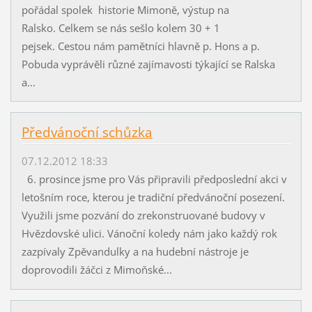
pořádal spolek historie Mimoně, výstup na
Ralsko. Celkem se nás sešlo kolem 30 + 1
pejsek. Cestou nám pamětníci hlavně p. Hons a p.
Pobuda vyprávěli různé zajímavosti týkající se Ralska
a...
Předvánoční schůzka
07.12.2012 18:33
6. prosince jsme pro Vás připravili předposlední akci v
letošním roce, kterou je tradiční předvánoční posezení.
Využili jsme pozvání do zrekonstruované budovy v
Hvězdovské ulici. Vánoční koledy nám jako každý rok
zazpívaly Zpěvandulky a na hudební nástroje je
doprovodili žáčci z Mimoňské...