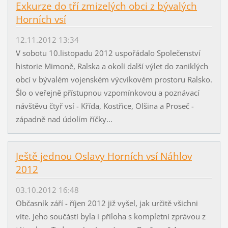
Exkurze do tří zmizelých obci z bývalých
Horních vsí
12.11.2012 13:34
V sobotu 10.listopadu 2012 uspořádalo Společenství
historie Mimoně, Ralska a okolí další výlet do zaniklých
obcí v bývalém vojenském výcvikovém prostoru Ralsko.
Šlo o veřejně přístupnou vzpomínkovou a poznávací
návštěvu čtyř vsí - Křída, Kostřice, Olšina a Proseč -
západně nad údolím říčky...
Ještě jednou Oslavy Horních vsí Náhlov
2012
03.10.2012 16:48
Občasník září - říjen 2012 již vyšel, jak určitě všichni
víte. Jeho součástí byla i příloha s kompletní zprávou z