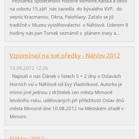
Pozvánka Společenství historie Mimoně,Ralska a okolí
na sobotu 15.září nás zavedla do bývalého VVP, do
vesnic Kracmanov, Okna, Palohlavy. Začalo se již
tradičně v Muzeu vystěhovalectví v Náhlově. Úderem 9
hodiny nás pan Tomek seznámil s plánem trasy a...
Vzpomínají na své předky - Náhlov 2012
13.09.2012 12:26
Napsali o nás Článek v listech 5 + 2 dny o Oslavách
Horních vsí v Náhlově od Evy Vlastníkové. Autorka je
mimo jiné jednou z držitelek cen města Mimoně
letošního roku, udělovaných při příležitosti Oslav dnů
města Mimoně dne 10.08.2012 na Městském úřadě v
Mimoni.
Náhlov 2012