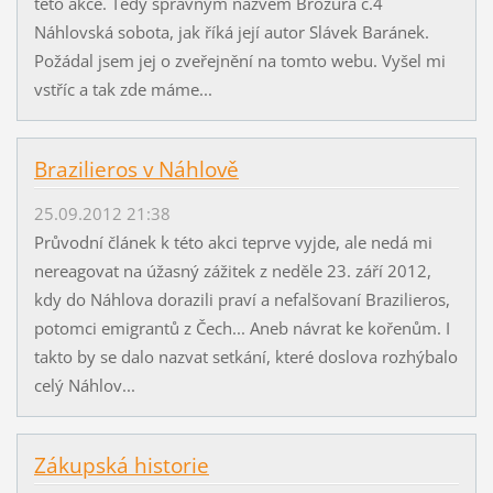
této akce. Tedy správným názvem Brožura č.4
Náhlovská sobota, jak říká její autor Slávek Baránek.
Požádal jsem jej o zveřejnění na tomto webu. Vyšel mi
vstříc a tak zde máme...
Brazilieros v Náhlově
25.09.2012 21:38
Průvodní článek k této akci teprve vyjde, ale nedá mi
nereagovat na úžasný zážitek z neděle 23. září 2012,
kdy do Náhlova dorazili praví a nefalšovaní Brazilieros,
potomci emigrantů z Čech... Aneb návrat ke kořenům. I
takto by se dalo nazvat setkání, které doslova rozhýbalo
celý Náhlov...
Zákupská historie