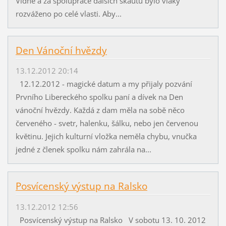
Vídně a za spolupráce dalších skautů bylo vlaky
rozváženo po celé vlasti. Aby...
Den Vánoční hvězdy
13.12.2012 20:14
12.12.2012 - magické datum a my přijaly pozvání
Prvního Libereckého spolku paní a dívek na Den
vánoční hvězdy. Každá z dam měla na sobě něco
červeného - svetr, halenku, šálku, nebo jen červenou
květinu. Jejich kulturní vložka neměla chybu, vnučka
jedné z členek spolku nám zahrála na...
Posvícenský výstup na Ralsko
13.12.2012 12:56
Posvícenský výstup na Ralsko V sobotu 13. 10. 2012