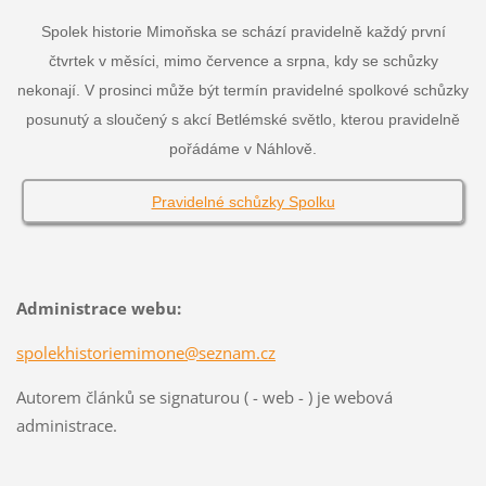
Spolek historie Mimoňska se schází pravidelně každý první
čtvrtek v měsíci, mimo července a srpna, kdy se schůzky
nekonají. V prosinci může být termín pravidelné spolkové schůzky
posunutý a sloučený s akcí Betlémské světlo, kterou pravidelně
pořádáme v Náhlově.
Pravidelné schůzky Spolku
Administrace webu:
spolekhistoriemimone@seznam.cz
Autorem článků se signaturou ( - web - ) je webová
administrace.