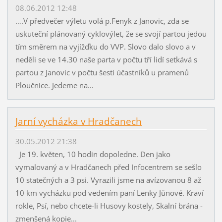
08.06.2012 12:48
….V předvečer výletu volá p.Fenyk z Janovic, zda se
uskuteční plánovaný cyklovýlet, že se svojí partou jedou
tím směrem na vyjížďku do VVP. Slovo dalo slovo a v
neděli se ve 14.30 naše parta v počtu tří lidí setkává s
partou z Janovic v počtu šesti účastníků u pramenů
Ploučnice. Jedeme na...
Jarní vycházka v Hradčanech
30.05.2012 21:38
Je 19. květen, 10 hodin dopoledne. Den jako
vymalovaný a v Hradčanech před Infocentrem se sešlo
10 statečných a 3 psi. Vyrazili jsme na avízovanou 8 až
10 km vycházku pod vedením paní Lenky Jůnové. Kraví
rokle, Psí, nebo chcete-li Husovy kostely, Skalní brána -
zmenšená kopie...