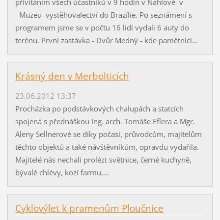
přivítáním všech účastníků v 9 hodin v Náhlově v
Muzeu vystěhovalectví do Brazílie. Po seznámení s
programem jsme se v počtu 16 lidí vydali 6 auty do
terénu. První zastávka - Dvůr Medný - kde pamětníci...
Krásný den v Merbolticích
23.06.2012 13:37
Procházka po podstávkových chalupách a statcích
spojená s přednáškou Ing. arch. Tomáše Eflera a Mgr.
Aleny Sellnerové se díky počasí, průvodcům, majitelům
těchto objektů a také návštěvníkům, opravdu vydařila.
Majitelé nás nechali prolézt světnice, černé kuchyně,
bývalé chlévy, kozí farmu,...
Cyklovýlet k pramenům Ploučnice