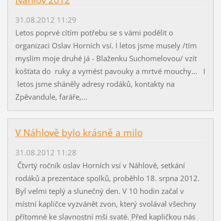
31.08.2012 11:29
Letos poprvé cítím potřebu se s vámi podělit o
organizaci Oslav Horních vsí. I letos jsme musely /tím
myslím moje druhé já - Blaženku Suchomelovou/ vzít
košťata do ruky a vymést pavouky a mrtvé mouchy... I
letos jsme sháněly adresy rodáků, kontakty na
Zpěvandule, faráře,...
V Náhlově bylo krásně a milo
31.08.2012 11:28
Čtvrtý ročník oslav Horních vsí v Náhlově, setkání
rodáků a prezentace spolků, proběhlo 18. srpna 2012.
Byl velmi teplý a slunečný den. V 10 hodin začal v
místní kapličce vyzvánět zvon, který svolával všechny
přítomné ke slavnostní mši svaté. Před kapličkou nás